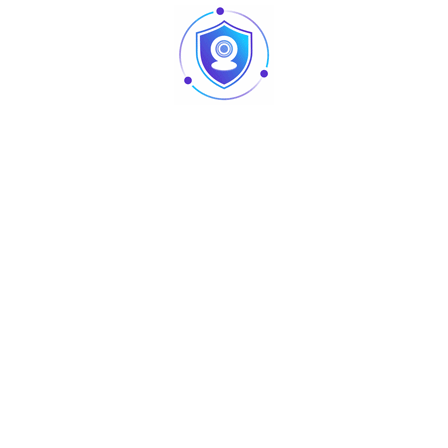
Articles
Pointage et contrôle d’accès : quelles différences
au niveau des produits ?
Caméra vision nocturne Tunisie
Revendeur Swipe POS en Tunisie | Solutions caisse
et point de vente chez TUS
AURA : matériel sono et lighting professionnel
disponible chez TUS en Tunisie