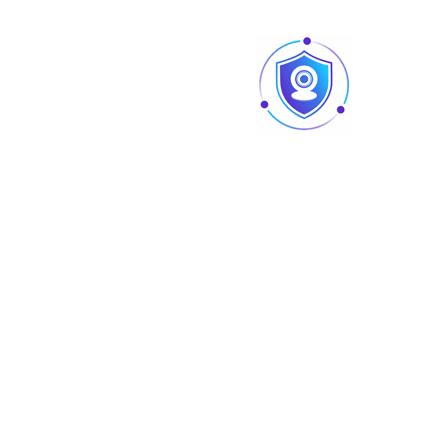
Gross Weight
1.2Kg(2.65lb)
Téléchargez
Produits similaires
Articles
Pointage et contrôle d’accès : quelles différences
au niveau des produits ?
Caméra vision nocturne Tunisie