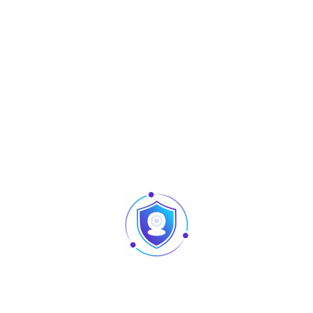
Produits similaires
Articles
Pointage et contrôle d’accès : quelles différences
au niveau des produits ?
Caméra vision nocturne Tunisie
Revendeur Swipe POS en Tunisie | Solutions caisse
et point de vente chez TUS