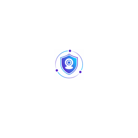
Low Profile Mounting Adapter
Colour : Red (standard)
Case Material : ABS
Dim : 92 (L) x 92 (W) mm
Weight : 23,5 g
Produits similaires
Articles