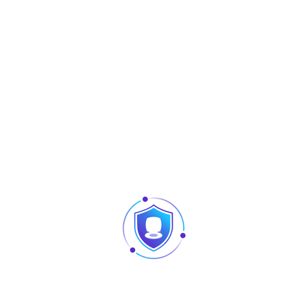
Splitter HDMI 4
Produits similaires
Articles
Pointage et contrôle d’accès : quelles différences
au niveau des produits ?
Caméra vision nocturne Tunisie
Revendeur Swipe POS en Tunisie | Solutions caisse
et point de vente chez TUS