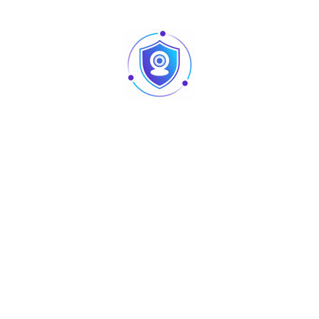
Téléchargez
2Mpx
Résolution
1/2.7”
Image Sensor
3.6mm
Objectif
15m
IR
IP67
protection
Non
Built-in mic
Certificat CE
Certificat FCC