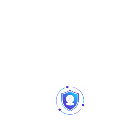
Produits similaires
Articles
Pointage et contrôle d’accès : quelles différences
au niveau des produits ?
Caméra vision nocturne Tunisie
Revendeur Swipe POS en Tunisie | Solutions caisse
et point de vente chez TUS