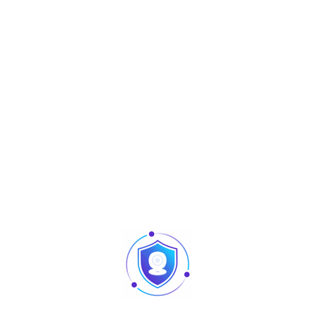
Description
Serrure électrique avec minuterie, 12v dc, pour contrôle
d’accès de porte
Produits similaires
Articles
Pointage et contrôle d’accès : quelles différences
au niveau des produits ?
Caméra vision nocturne Tunisie