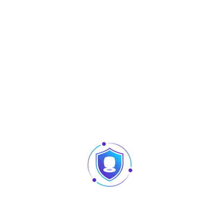
Share :
Produits similaires
Articles
Pointage et contrôle d’accès : quelles différences
au niveau des produits ?
Caméra vision nocturne Tunisie
Revendeur Swipe POS en Tunisie | Solutions caisse
et point de vente chez TUS