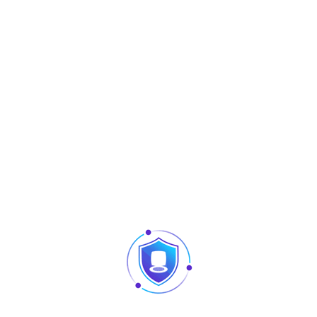
Description
L-bracket for 280Kg electromagnetic lock
Produits similaires
Articles
Pointage et contrôle d’accès : quelles différences
au niveau des produits ?
Caméra vision nocturne Tunisie