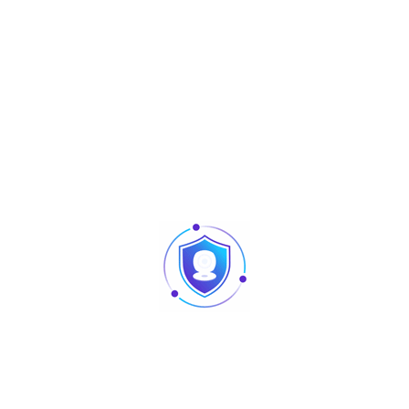
Produits similaires
Articles
Pointage et contrôle d’accès : quelles différences
au niveau des produits ?
Caméra vision nocturne Tunisie
Revendeur Swipe POS en Tunisie | Solutions caisse
et point de vente chez TUS
AURA : matériel sono et lighting professionnel
disponible chez TUS en Tunisie