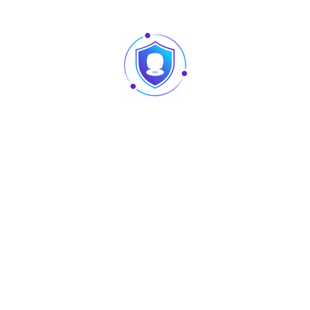
Home
Produits
Accessory
Power Supply
P12-10-9-U
P12-10-9-U
Alimentation Vidéosurveillance secourue.
Category:
Power Supply
Tag:
Zavag
Marque :
Zavag
Share :
Description