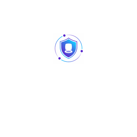
RS485&Wiegand
Output Format
InBio160 Pro, InBio260 Pro, InBio460
Supported
Pro
Panel
Produits similaires
Articles
Pointage et contrôle d’accès : quelles différences
au niveau des produits ?