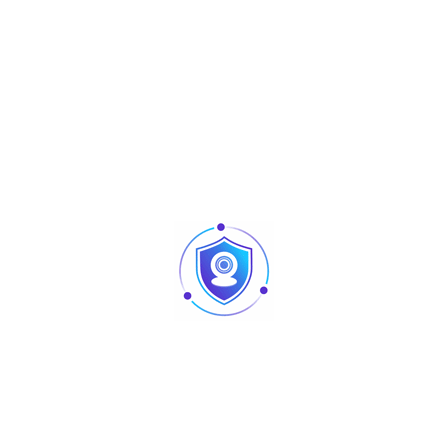
1.2 Gbps
capacity
Forwarding rate
0.89 Mpps
MAC address
2000
table
Fan
Fanless
Port surge
6 kV
Dimensions (W
140 mm × 67 mm × 26 mm
x D x H)
Weight (With
0.66 kg
package)
Téléchargez
Produits similaires