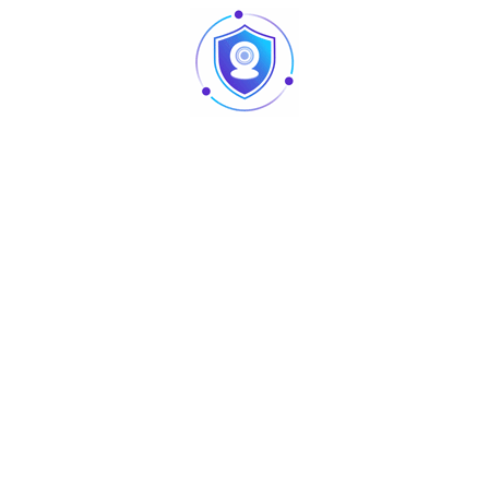
Articles
Pointage et contrôle d’accès : quelles différences
au niveau des produits ?
Caméra vision nocturne Tunisie
Revendeur Swipe POS en Tunisie | Solutions caisse
et point de vente chez TUS
AURA : matériel sono et lighting professionnel
disponible chez TUS en Tunisie