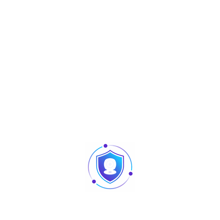
Disque dur interne Surveillance HDD2T
Produits similaires
Articles
Pointage et contrôle d’accès : quelles différences
au niveau des produits ?
Caméra vision nocturne Tunisie
Revendeur Swipe POS en Tunisie | Solutions caisse