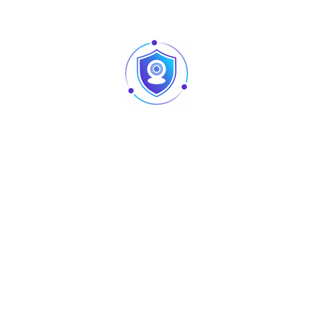
Life Time : >50000 hours
Camera : No
Produits similaires
Articles
Pointage et contrôle d’accès : quelles différences
au niveau des produits ?
Caméra vision nocturne Tunisie
Revendeur Swipe POS en Tunisie | Solutions caisse
et point de vente chez TUS