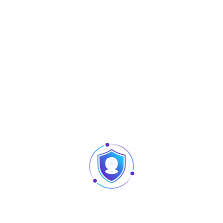
Share :
Produits similaires
Articles
Pointage et contrôle d’accès : quelles différences
au niveau des produits ?
Caméra vision nocturne Tunisie
Revendeur Swipe POS en Tunisie | Solutions caisse
et point de vente chez TUS