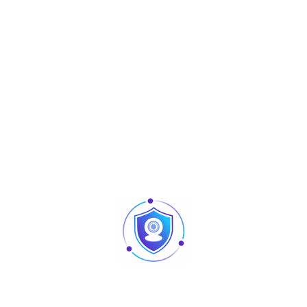
Share :
Produits similaires
Articles
Pointage et contrôle d’accès : quelles différences
au niveau des produits ?
Caméra vision nocturne Tunisie
Revendeur Swipe POS en Tunisie | Solutions caisse
et point de vente chez TUS