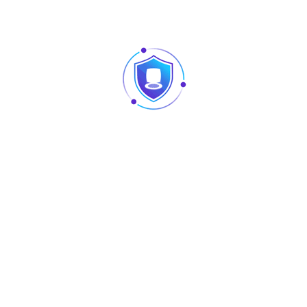
Téléchargez
Produits similaires
Articles
Pointage et contrôle d’accès : quelles différences
au niveau des produits ?
Caméra vision nocturne Tunisie
Revendeur Swipe POS en Tunisie | Solutions caisse