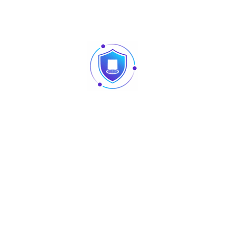
Electric lock output : ≤1A
Humidity : 10% to 90% RH
Short-circuit Protect : ≤100μS
Door Opening Time : 0-99s (Adjustable)
Produits similaires
Articles
Pointage et contrôle d’accès : quelles différences
au niveau des produits ?
Caméra vision nocturne Tunisie