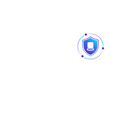
Revendeur Swipe POS en Tunisie | Solutions caisse
et point de vente chez TUS
AURA : matériel sono et lighting professionnel
disponible chez TUS en Tunisie
Liens
Accueil
Software
A Propos
TUS-WiKi
Contact
Étiquettes Produit