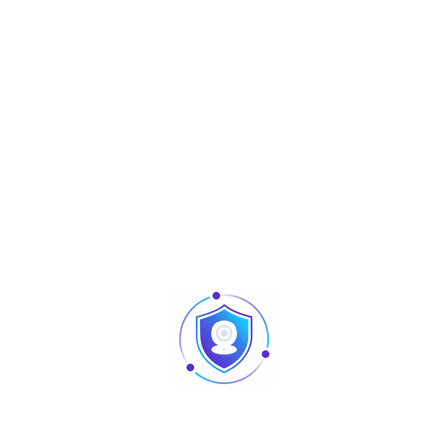
Share :
Produits similaires
Articles
Pointage et contrôle d’accès : quelles différences
au niveau des produits ?
Caméra vision nocturne Tunisie
Revendeur Swipe POS en Tunisie | Solutions caisse