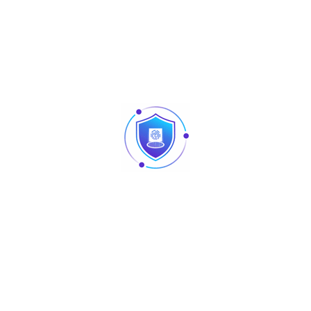
de la marque Swipe en Tunisie et accompagne les professionnels
s, cafés, salons de thé, fast-foods, snacks, pâtisseries, magasi
 à disposition des revendeurs, […]
Étiquettes Produit
eil
ACCESSOIRES
AURA
tware
DAHUA
GLOBAL FIRE