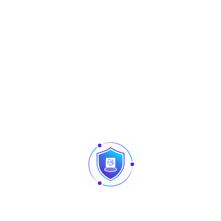
onfort Dans un monde où la sécurité et la technologie évoluent r
ou local professionnel en Tunisie. Cet article vous présente d’u
bureau. Fini les […]
 Tunisie
es solutions de gestion de la sécurité, notamment dans les sec
e en 1985, la marque est reconnue pour ses technologies avancées