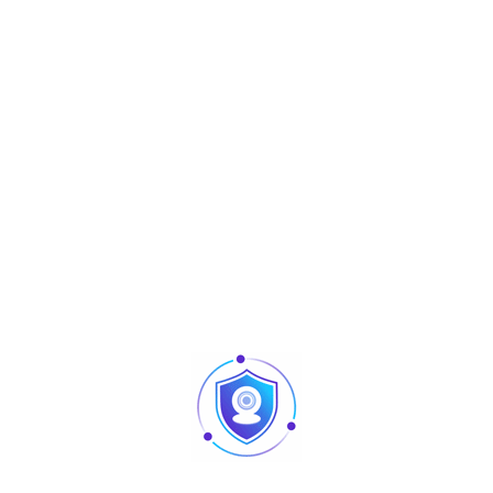
Description
Batterie 12V – 17Ah
Produits similaires
Articles
Pointage et contrôle d’accès : quelles différences
au niveau des produits ?
Caméra vision nocturne Tunisie