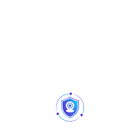
CVI/CVBS/AHD/TVI switchable
Fixed lens 3.6 mm/2.8mm – IP67
Téléchargez
2Mpx
Résolution
3.6mm 2.8mm
Objectif
40m
IR
IP67
protection
Oui
Built-in mic