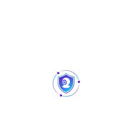
Téléchargez
2Mpx
Résolution
1/2.8″
Image Sensor
2.8mm
Objectif
20m
ID
IP67
Protection
Oui
Built-in mic
Produits similaires