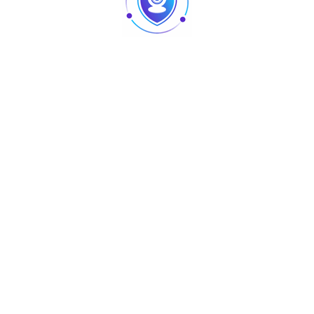
Détails techniques :
Courant maximum : 10 A
Puissance maximale : 2200 W
Exigences d’alimentation: AC 100-240 V 10 A max
Standard sans fil : IEEE 802.11 b/g/n 2,4 GHz
Matériau de la coque : ABS V0
Téléchargez
Certificat
Certificat ROHS
Certificat FCC
Produits similaires