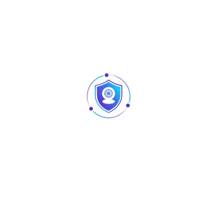
Category:
Anti Theft System
Tag:
Zavag
Marque :
Zavag
Share :
Produits similaires
Articles