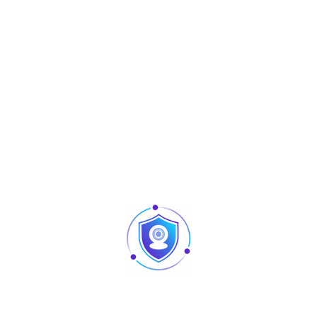
Share :
Produits similaires
Articles
Pointage et contrôle d’accès : quelles différences
au niveau des produits ?
Caméra vision nocturne Tunisie
Revendeur Swipe POS en Tunisie | Solutions caisse
et point de vente chez TUS