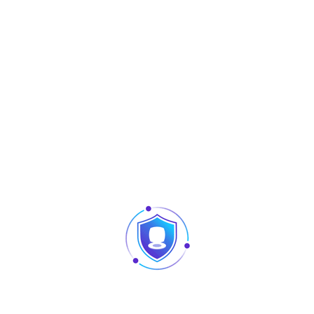
Les cartes de proximité RFID Clamshell
Produits similaires
Articles
Pointage et contrôle d’accès : quelles différences
au niveau des produits ?
Caméra vision nocturne Tunisie
Revendeur Swipe POS en Tunisie | Solutions caisse