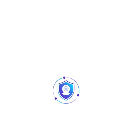
Produits similaires
Articles
Pointage et contrôle d’accès : quelles différences
au niveau des produits ?
Caméra vision nocturne Tunisie
Revendeur Swipe POS en Tunisie | Solutions caisse
et point de vente chez TUS
AURA : matériel sono et lighting professionnel