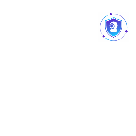
SCHUTZ
SOFTWARE
SONOFF
SWIPE
XPRINTER
ZAVAG
ZKTECO
Adresse
Sousse : 2ème étage - Imm The Garden - Pôle
Technologique – Hammam Maarouf, Sousse Riadh 4023
Tunis : 12 Rue Béchir Met'henni - Menzah 8 - 2037 Ariana
Sfax : Zone Poudrière، 1 Rue Med Baklouti, Sfax 3018.
info@tus.com.tn
+21670240840