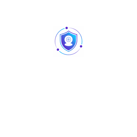
1024*768
Capacitive10point touch
LED8
IBUTTON
Metal
12V5A
EU Plug
WIN10
Black
43cm*21cm*42cm （7.5KG）
Carton