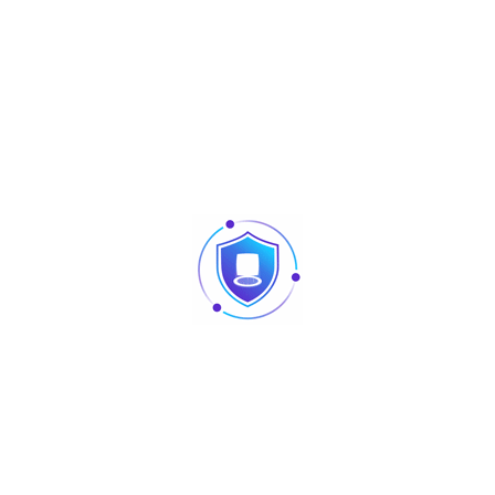
Category:
Accessories
Tag:
Aura
Marque :
Aura
Share :
Description
Loading bear : 40Kg
Dimensions : 110-190cm
Produits similaires