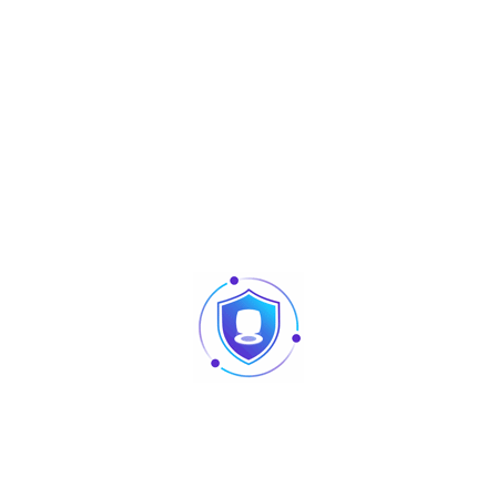
Marque :
Zavag
Share :