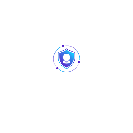
 choisir votre solution de surveillance La sécurité ne s’arrête pa
s, usines et administrations ont besoin de solutions de vidéosurv
a caméra […]
Étiquettes Produit
eil
ACCESSOIRES
AURA
tware
DAHUA
GLOBAL FIRE