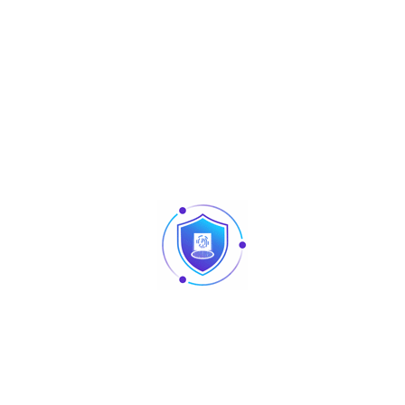
READ MORE
Articles
Pointage et contrôle d’accès : quelles différences
au niveau des produits ?
Caméra vision nocturne Tunisie
Revendeur Swipe POS en Tunisie | Solutions caisse
et point de vente chez TUS