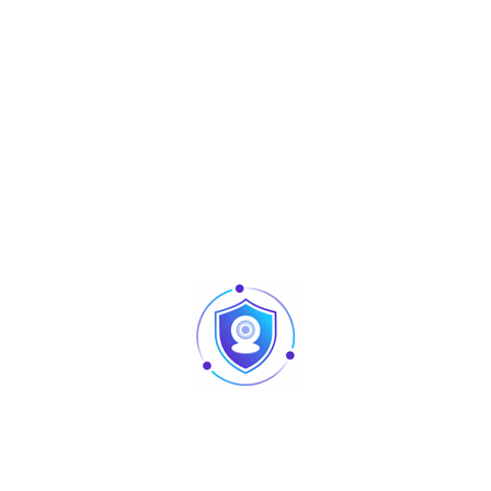
Produits similaires
Articles
Pointage et contrôle d’accès : quelles différences
au niveau des produits ?
Caméra vision nocturne Tunisie
Revendeur Swipe POS en Tunisie | Solutions caisse
et point de vente chez TUS
AURA : matériel sono et lighting professionnel