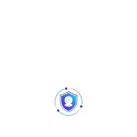
Testeur Antivol
Produits similaires
Articles
Pointage et contrôle d’accès : quelles différences
au niveau des produits ?
Caméra vision nocturne Tunisie
Revendeur Swipe POS en Tunisie | Solutions caisse
et point de vente chez TUS