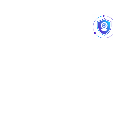
Sfax : Zone Poudrière، 1 Rue Med Baklouti, Sfax 3018.
info@tus.com.tn
+21670240840
© Copyright Tunisian United Solutions 2026
Développé et conçu par TUS