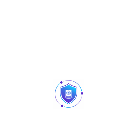
Produits similaires
Articles
Pointage et contrôle d’accès : quelles différences
au niveau des produits ?
Caméra vision nocturne Tunisie
Revendeur Swipe POS en Tunisie | Solutions caisse
et point de vente chez TUS
AURA : matériel sono et lighting professionnel