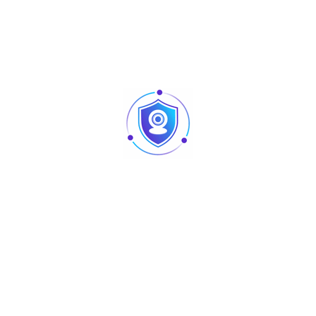
Capacité de
104 Gbps
commutation
Nombre d’adresses
16000
MAC
Seul, flux d’air allant de la
Ventilation
gauche/droite vers l’arrière
Dimensions (l
440 mm x 267,5 mm x 43,6 mm
x P x H)
MTBF
> 200 000
Identification de la
Couche 2
couche
Vitesse d’envoi
78 Mbps
Maximum de VLAN
4094
Tension maximale
6 kV
Poids (tout