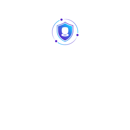
een(4:3) LCD Panel
ouch
（7.5KG）