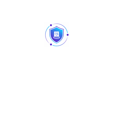
),1*(Second
een(4:3) LCD Panel
ouch
（7.5KG）