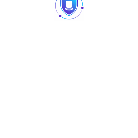
Étiquettes Produit
eil
ACCESSOIRES
AURA