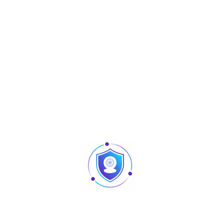
Share :
Produits similaires
Articles
Pointage et contrôle d’accès : quelles différences
au niveau des produits ?
Caméra vision nocturne Tunisie
Revendeur Swipe POS en Tunisie | Solutions caisse
et point de vente chez TUS