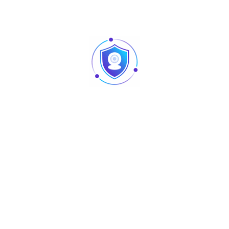
Caméra vision nocturne Tunisie
Revendeur Swipe POS en Tunisie | Solutions caisse
et point de vente chez TUS
AURA : matériel sono et lighting professionnel
disponible chez TUS en Tunisie
Liens
Accueil
Software
A Propos
TUS-WiKi
Contact