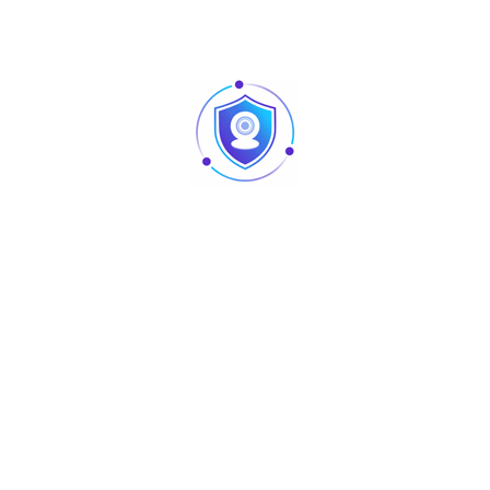
Caméra vision nocturne Tunisie
Revendeur Swipe POS en Tunisie | Solutions caisse
et point de vente chez TUS
AURA : matériel sono et lighting professionnel
disponible chez TUS en Tunisie
Liens
Accueil
Software
A Propos
TUS-WiKi
Contact